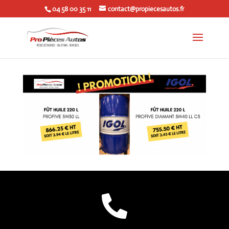
04 58 00 35 11
contact@propiecesautos.fr
