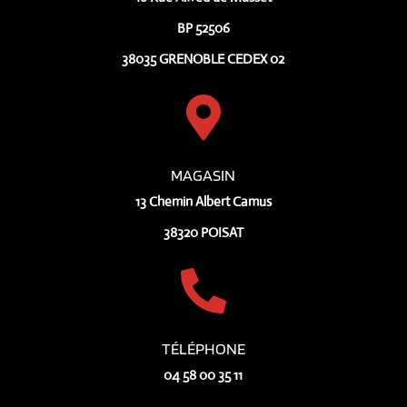
BP 52506
38035 GRENOBLE CEDEX 02

MAGASIN
13 Chemin Albert Camus
38320 POISAT

TÉLÉPHONE
04 58 00 35 11