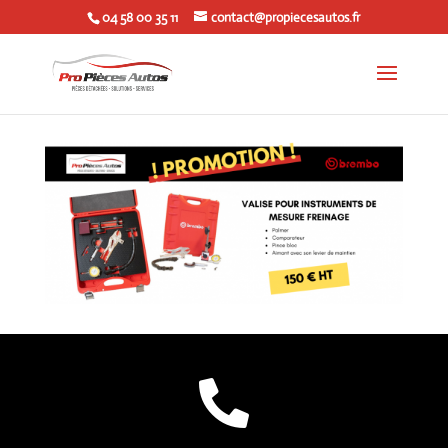
04 58 00 35 11
contact@propiecesautos.fr
